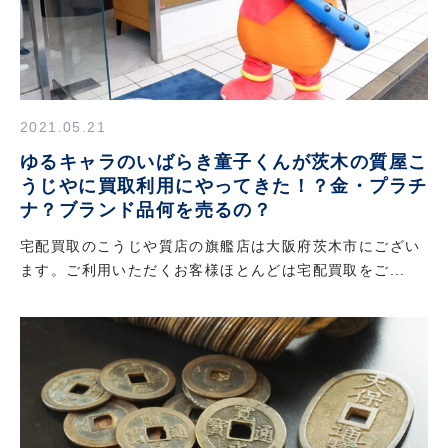
店舗情報
よくあるご質問
お知らせ
2021.05.21
ゆるキャラのいばらき童子くんが茨木の質屋こ
コラム
うじやに買取利用にやってきた！？金・プラチ
ナ？ブランド品何を売るの？
SDGsの取り組みについて
電話で宅配査定の申し込みをする
0120-24-7778
宅配買取のこうじや質店の旗艦店は大阪府茨木市にござい
[宅配専用ダイヤル]受付時間 11:00〜18:00
メールで宅配査定
ます。ご利用いただくお客様ほとんどは宅配買取をご...
定休日 水曜日・第２日曜日に付随する土曜日・第2日曜日
プライバシーポリシー
利用規約
特定商取引法・古物営業法に基づく表示