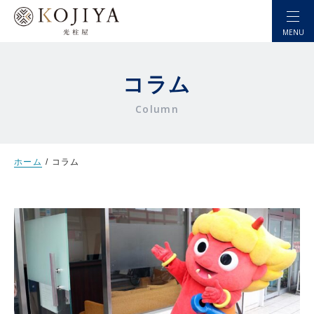
MENU
コラム
Column
ホーム
コラム
選ばれる理由
自宅から売りたい
店頭で売りたい
お金を借りたい
(株式会社 質こうじや)