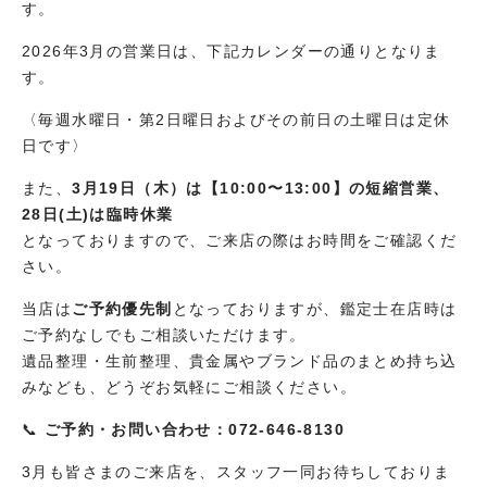
す。
よくあるご質問
電話で宅配査定の申し込みをする
2026年3月の営業日は、下記カレンダーの通りとなりま
0120-24-7778
お知らせ
す。
[宅配専用ダイヤル]受付時間 11:00〜18:00
定休日 水曜日・第２日曜日に付随する土曜日・第2日曜日
〈毎週水曜日・第2日曜日およびその前日の土曜日は定休
コラム
日です〉
SDGsの取り組みについて
また、
3月19日（木）は【10:00〜13:00】の短縮営業、
28日(土)は臨時休業
メールで宅配査定
となっておりますので、ご来店の際はお時間をご確認くだ
さい。
プライバシーポリシー
当店は
ご予約優先制
となっておりますが、鑑定士在店時は
利用規約
ご予約なしでもご相談いただけます。
特定商取引法・古物営業法に基づく表示
遺品整理・生前整理、貴金属やブランド品のまとめ持ち込
みなども、どうぞお気軽にご相談ください。
📞
ご予約・お問い合わせ：072-646-8130
3月も皆さまのご来店を、スタッフ一同お待ちしておりま