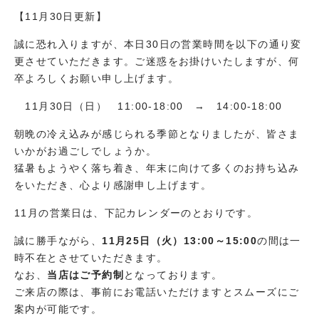
【11月30日更新】
よくあるご質問
誠に恐れ入りますが、本日30日の営業時間を以下の通り変
電話で宅配査定の申し込みをする
お知らせ
0120-24-7778
更させていただきます。ご迷惑をお掛けいたしますが、何
卒よろしくお願い申し上げます。
[宅配専用ダイヤル]受付時間 11:00〜18:00
コラム
定休日 水曜日・第２日曜日に付随する土曜日・第2日曜日
11月30日（日） 11:00‐18:00 → 14:00‐18:00
SDGsの取り組みについて
朝晩の冷え込みが感じられる季節となりましたが、皆さま
いかがお過ごしでしょうか。
メールで宅配査定
猛暑もようやく落ち着き、年末に向けて多くのお持ち込み
をいただき、心より感謝申し上げます。
プライバシーポリシー
11月の営業日は、下記カレンダーのとおりです。
利用規約
特定商取引法・古物営業法に基づく表示
誠に勝手ながら、
11月25日（火）13:00～15:00
の間は一
時不在とさせていただきます。
なお、
当店はご予約制
となっております。
ご来店の際は、事前にお電話いただけますとスムーズにご
案内が可能です。